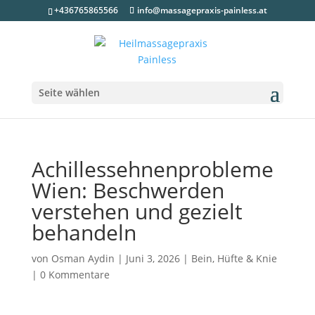
+436765865566
info@massagepraxis-painless.at
Seite wählen
Achillessehnenprobleme
Wien: Beschwerden
verstehen und gezielt
behandeln
von
Osman Aydin
|
Juni 3, 2026
|
Bein, Hüfte & Knie
|
0 Kommentare