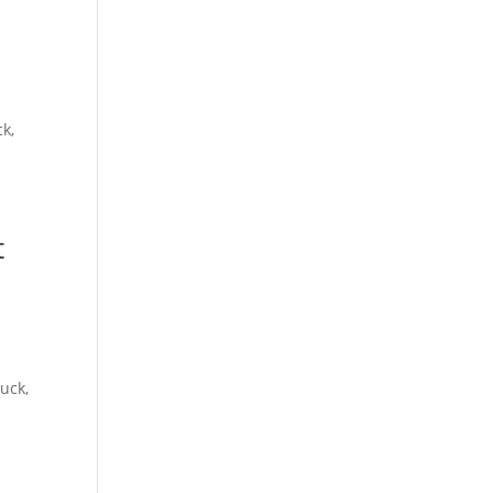
k,
t
uck,