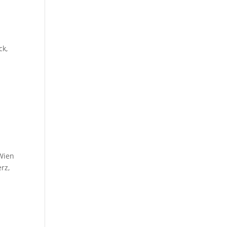
ck,
Wien
rz,