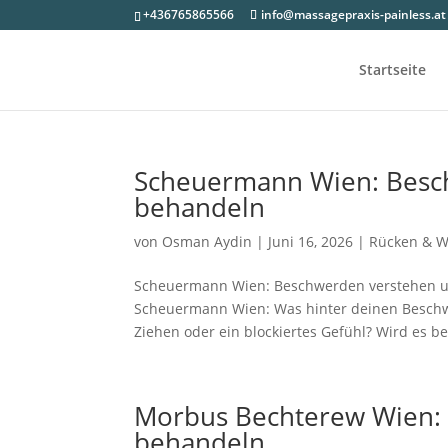
+436765865566
info@massagepraxis-painless.at
Startseite
Scheuermann Wien: Besch
behandeln
von
Osman Aydin
|
Juni 16, 2026
|
Rücken & W
Scheuermann Wien: Beschwerden verstehen un
Scheuermann Wien: Was hinter deinen Beschwe
Ziehen oder ein blockiertes Gefühl? Wird es bei
Morbus Bechterew Wien: 
behandeln