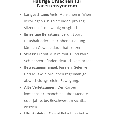
Häufige Ursachen für
Facettensyndrom
Langes Sitzen:
Viele Menschen in Wien
verbringen 6 bis 9 Stunden pro Tag
sitzend, oft mit wenig Ausgleich.
Einseitige Belastung:
Beruf, Sport,
Haushalt oder Smartphone-Haltung
können Gewebe dauerhaft reizen.
Stress:
Erhoht Muskeltonus und kann
Schmerzempfinden deutlich verstärken.
Bewegungsmangel:
Faszien, Gelenke
und Muskeln brauchen regelmäßige,
abwechslungsreiche Bewegung.
Alte Verletzungen:
Der Körper
kompensiert manchmal über Monate
oder Jahre, bis Beschwerden sichtbar
werden.
Übertraining:
Zu viel Belastung bei zu