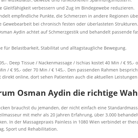
e Gleitfähigkeit verbessern und Zug im Bindegewebe reduzieren.
delt empfindliche Punkte, die Schmerzen in andere Regionen übe
e Gewebearbeit bei chronisch festen oder überlasteten Strukturen
sman Aydin achtet auf Schmerzgestik und behandelt passende fas
e für Belastbarkeit, Stabilitat und alltagstaugliche Bewegung.
5,-. Deep Tissue / Nackenmassage / Ischias kostet 40 Min / € 95,- o
in / € 95,- oder 70 Min / € 145,-. Den passenden Rahmen besprich
t direkt online, dort sehen Patienten auch die aktuellen Leistung
um Osman Aydin die richtige Wahl
cken brauchst du jemanden, der nicht einfach eine Standardmass
ilmasseur mit mehr als 20 Jahren Erfahrung, über 3.000 behandel
n. In der Massagepraxis Painless in 1080 Wien verbindet er ther
ag, Sport und Rehabilitation.