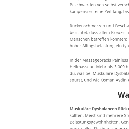
Beschwerden von selbst versc
kompensiert eine Zeit lang, b
Rückenschmerzen und Beschwe
berichtet, dass allein Kreuzs
Menschen betreffen könnten:
hoher Alltagsbelastung ein typ
In der Massagepraxis Painless
Heilmasseur. Mehr als 3.000 b
du, was bei Muskuläre Dysbala
spürst, und wie Osman Aydin g
Wa
Muskuläre Dysbalancen Rück
sollten. Meist sind mehrere St
Belastungsgewohnheiten. Gena
punktuelles Stechen, andere e