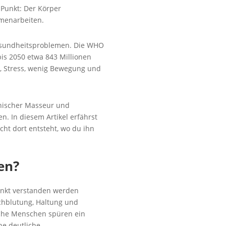
 Punkt: Der Körper
mmenarbeiten.
esundheitsproblemen. Die WHO
is 2050 etwa 843 Millionen
en, Stress, wenig Bewegung und
inischer Masseur und
. In diesem Artikel erfährst
ht dort entsteht, wo du ihn
en?
unkt verstanden werden
rchblutung, Haltung und
che Menschen spüren ein
ne deutliche