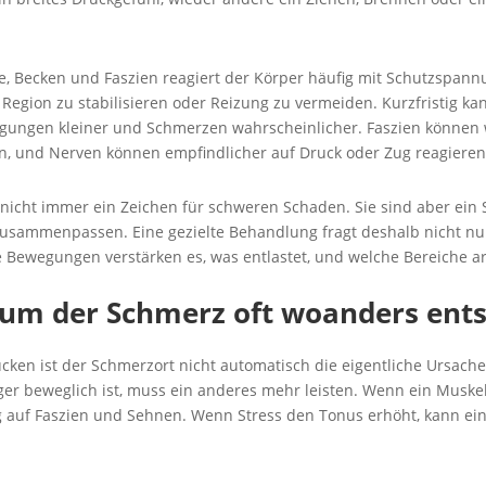
e, Becken und Faszien reagiert der Körper häufig mit Schutzspann
egion zu stabilisieren oder Reizung zu vermeiden. Kurzfristig kann
ungen kleiner und Schmerzen wahrscheinlicher. Faszien können we
n, und Nerven können empfindlicher auf Druck oder Zug reagieren
 nicht immer ein Zeichen für schweren Schaden. Sie sind aber ein 
zusammenpassen. Eine gezielte Behandlung fragt deshalb nicht nu
he Bewegungen verstärken es, was entlastet, und welche Bereiche a
um der Schmerz oft woanders ents
ken ist der Schmerzort nicht automatisch die eigentliche Ursache.
er beweglich ist, muss ein anderes mehr leisten. Wenn ein Muskel
g auf Faszien und Sehnen. Wenn Stress den Tonus erhöht, kann ei