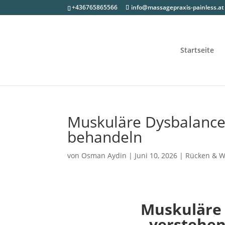
+436765865566
info@massagepraxis-painless.at
Startseite
Muskuläre Dysbalance
behandeln
von
Osman Aydin
|
Juni 10, 2026
|
Rücken & W
Muskuläre
verstehen