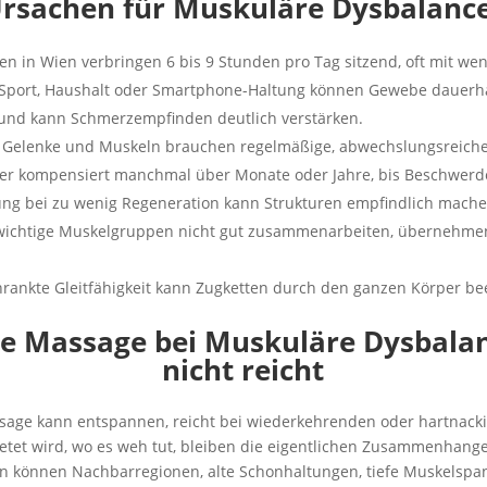
Ursachen für Muskuläre Dysbalanc
n in Wien verbringen 6 bis 9 Stunden pro Tag sitzend, oft mit wen
 Sport, Haushalt oder Smartphone-Haltung können Gewebe dauerha
und kann Schmerzempfinden deutlich verstärken.
, Gelenke und Muskeln brauchen regelmäßige, abwechslungsreich
er kompensiert manchmal über Monate oder Jahre, bis Beschwerd
ung bei zu wenig Regeneration kann Strukturen empfindlich mache
chtige Muskelgruppen nicht gut zusammenarbeiten, übernehmen 
rankte Gleitfähigkeit kann Zugketten durch den ganzen Körper bee
 Massage bei Muskuläre Dysbalan
nicht reicht
ge kann entspannen, reicht bei wiederkehrenden oder hartnack
etet wird, wo es weh tut, bleiben die eigentlichen Zusammenhange
 können Nachbarregionen, alte Schonhaltungen, tiefe Muskelspan