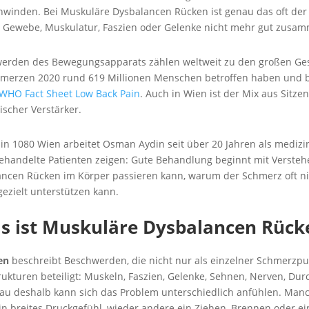
hwinden. Bei Muskuläre Dysbalancen Rücken ist genau das oft der
is Gewebe, Muskulatur, Faszien oder Gelenke nicht mehr gut zusa
rden des Bewegungsapparats zählen weltweit zu den großen G
chmerzen 2020 rund 619 Millionen Menschen betroffen haben und b
WHO Fact Sheet Low Back Pain
. Auch in Wien ist der Mix aus Sitz
ischer Verstärker.
 in 1080 Wien arbeitet Osman Aydin seit über 20 Jahren als mediz
ehandelte Patienten zeigen: Gute Behandlung beginnt mit Verstehen
ncen Rücken im Körper passieren kann, warum der Schmerz oft nic
ezielt unterstützen kann.
s ist Muskuläre Dysbalancen Rück
en
beschreibt Beschwerden, die nicht nur als einzelner Schmerzp
rukturen beteiligt: Muskeln, Faszien, Gelenke, Sehnen, Nerven, Du
u deshalb kann sich das Problem unterschiedlich anfühlen. Man
in breites Druckgefühl, wieder andere ein Ziehen, Brennen oder ei