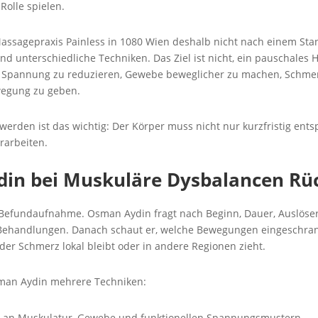
olle spielen.
assagepraxis Painless in 1080 Wien deshalb nicht nach einem Sta
 unterschiedliche Techniken. Das Ziel ist nicht, ein pauschales 
 Spannung zu reduzieren, Gewebe beweglicher zu machen, Schme
wegung zu geben.
erden ist das wichtig: Der Körper muss nicht nur kurzfristig ent
rarbeiten.
in bei Muskuläre Dysbalancen Rü
efundaufnahme. Osman Aydin fragt nach Beginn, Dauer, Auslösern,
n Behandlungen. Danach schaut er, welche Bewegungen eingeschran
der Schmerz lokal bleibt oder in andere Regionen zieht.
man Aydin mehrere Techniken:
it an Muskulatur, Gewebe und funktionellen Spannungsmustern.