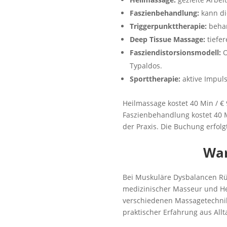
Faszienbehandlung:
kann di
Triggerpunkttherapie:
behan
Deep Tissue Massage:
tiefer
Fasziendistorsionsmodell:
O
Typaldos.
Sporttherapie:
aktive Impuls
Heilmassage kostet 40 Min / € 9
Faszienbehandlung kostet 40 M
der Praxis. Die Buchung erfolg
War
Bei Muskuläre Dysbalancen Rü
medizinischer Masseur und He
verschiedenen Massagetechnike
praktischer Erfahrung aus Allt