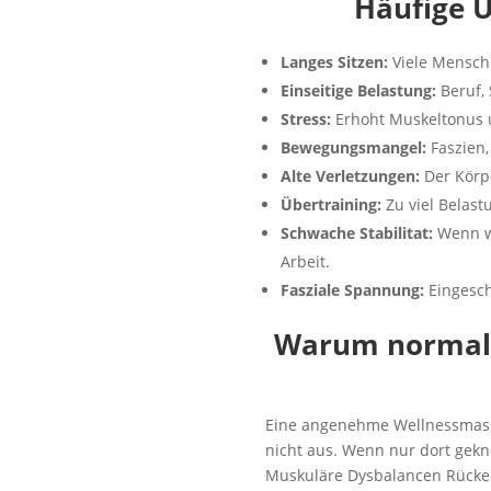
Häufige 
Langes Sitzen:
Viele Mensche
Einseitige Belastung:
Beruf,
Stress:
Erhoht Muskeltonus 
Bewegungsmangel:
Faszien
Alte Verletzungen:
Der Körp
Übertraining:
Zu viel Belast
Schwache Stabilitat:
Wenn wi
Arbeit.
Fasziale Spannung:
Eingesch
Warum normale
Eine angenehme Wellnessmassa
nicht aus. Wenn nur dort gekn
Muskuläre Dysbalancen Rücken